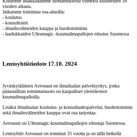
Kiitämme asiakkaitamme luottamuksesta viimeksi kuluneiden 39
vuoden aikana.
Jatkamme toimintaa osa-alueilla:
- koulutus
- konsultointi
- ilmailuvälineiden kauppa ja huoltotoiminta
- laadukkaiden Ultramagic -kuumailmapallojen edustus Suomessa
Lentoyhtiötiedote 17.10. 2024
Jyväskyläläinen Aeronaut on ilmailualan palveluyritys, jonka
pääasiallisin toimintamuoto on kaupalliset yleisölennot
kuumailmapalloilla.
Lisäksi ilmailualan koulutus- ja konsultaatiopalvelut, huoltotoiminta
sekä ilmailuvälineiden kauppa ovat osa tarjontaa.
Aeronaut on Ultramagic-kuumailmapallojen edustaja Suomessa.
Lentoyhtiö Aeronaut on toiminut 35 vuotta ja on tällä hetkellä