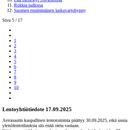
Rokkia pallossa
Suomen ensimmäinen laskuvarjohyppy
Sivu 5 / 17
1
2
3
4
5
6
7
8
9
10
Lentoyhtiötiedote 17.09.2025
Aeronautin kaupallinen lentotoiminta päättyy 30.09.2025, eikä uusia
yleisölentotilauksia siis enää oteta vastaan.