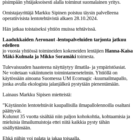
pisimpään yhtäjaksoisesti alalla toiminut suomalainen yritys.
Omistajayrittäjä Markku Sipinen poistuu täysin palvelleena
operatiivisista lentotehtävistä alkaen 28.10.2024.
Hän jatkaa toistaiseksi yhtiön muissa tehtävissä.
Laadukkaiden Aeronaut -lentopalveluiden tarjonta jatkuu
edelleen
jo vuosia yhtiössä toimineiden kokeneiden lentäjien
Hanna-Kaisa
Mäki-Kulmala ja Mikko Soramäki
toimesta.
Tulevaisuuden haasteena näyttäytyy ilmatila- ja ympäristöasiat.
Ne voitetaan vakiintunein toimintamenetelmin. Yhtiöllä on
käytössään ainoana Suomessa UM Ecomagic -kuumailmapallo,
jonka avulla ekologista jalanjälkeä pystytään pienentämään.
Lainaus Markku Sipisen mietteistä:
”Käytännön lentotehtävät kaupallisilla ilmapallolennoilla osaltani
päättyvät.
Kulunut 35 vuotta sisältää niin paljon kohokohtia, kohtaamisia ja
mieluisia ilmailumuistoja ettei niitä kaikkia pysty tähän
sisällyttämään.
Ehkä niihin voi palata ja jakaa toisaalla.