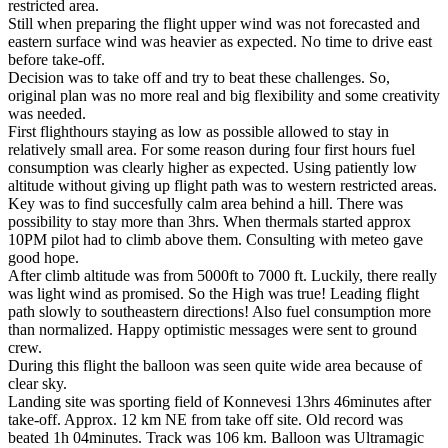
restricted area.
Still when preparing the flight upper wind was not forecasted and
eastern surface wind was heavier as expected. No time to drive east
before take-off.
Decision was to take off and try to beat these challenges. So,
original plan was no more real and big flexibility and some creativity
was needed.
First flighthours staying as low as possible allowed to stay in
relatively small area. For some reason during four first hours fuel
consumption was clearly higher as expected. Using patiently low
altitude without giving up flight path was to western restricted areas.
Key was to find succesfully calm area behind a hill. There was
possibility to stay more than 3hrs. When thermals started approx
10PM pilot had to climb above them. Consulting with meteo gave
good hope.
After climb altitude was from 5000ft to 7000 ft. Luckily, there really
was light wind as promised. So the High was true! Leading flight
path slowly to southeastern directions! Also fuel consumption more
than normalized. Happy optimistic messages were sent to ground
crew.
During this flight the balloon was seen quite wide area because of
clear sky.
Landing site was sporting field of Konnevesi 13hrs 46minutes after
take-off. Approx. 12 km NE from take off site. Old record was
beated 1h 04minutes. Track was 106 km. Balloon was Ultramagic