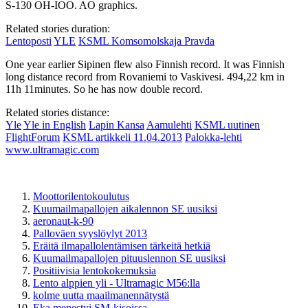
S-130 OH-IOO. AO graphics.
Related stories duration:
Lentoposti
YLE
KSML
Komsomolskaja Pravda
One year earlier Sipinen flew also Finnish record. It was Finnish
long distance record from Rovaniemi to Vaskivesi. 494,22 km in
11h 11minutes. So he has now double record.
Related stories distance:
Yle
Yle in English
Lapin Kansa
Aamulehti
KSML uutinen
FlightForum
KSML artikkeli
11.04.2013
Palokka-lehti
www.ultramagic.com
Moottorilentokoulutus
Kuumailmapallojen aikalennon SE uusiksi
aeronaut-k-90
Palloväen syyslöylyt 2013
Eräitä ilmapallolentämisen tärkeitä hetkiä
Kuumailmapallojen pituuslennon SE uusiksi
Positiivisia lentokokemuksia
Lento alppien yli - Ultramagic M56:lla
kolme uutta maailmanennätystä
Eka menestyi SM-kisoissa