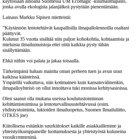
käytössään ainoana Suomessa UM Ecomagic -kuumailmapallo,
jonka avulla ekologista jalanjälkeä pystytään pienentämään.
Lainaus Markku Sipisen mietteistä:
”Käytännön lentotehtävät kaupallisilla ilmapallolennoilla osaltani
päättyvät.
Kulunut 35 vuotta sisältää niin paljon kohokohtia, kohtaamisia ja
mieluisia ilmailumuistoja ettei niitä kaikkia pysty tähän
sisällyttämään.
Ehkä niihin voi palata ja jakaa toisaalla.
Tärkeimpänä haluan mainita oman perheen tuen ja avun uran
kaikissa käänteissä.
Ympärillä vaikuttava, niin kotimainen kuin kansainvälinenkin,
ilmapalloyhteisö on ollut innoittava tuki monissa kehitysasioissa.
Olen saanut olla mukana useissa koulutustoiminnan
kehittämistoimissa ja lentoturvallisuustehtävussä (esim.
yhdistystoiminta, lukioiden ilmailuopetus, Suomen Ilmailuliitto,
OTKES jne)
Kiitollisena esitänkin suurkiitokset kaikille asiakkaillemme ja
yhteistyökumppaneille luottamuksesta ja yhteistyöstä kuluneina
vuosikymmeninä.