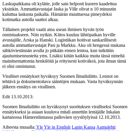
Laskupaikkana oli kylätie, jolle sain helposti kuoren kaadettua
yksinkin. Ammattiavustajat Jaska ja Ville olivat n 10 minuutin
kuluttua laskusta paikalla. Hämärän muuttuessa pimeydeksi
kotimatka autolla saattoi alkaa.
Tällainen projekti vaatii aina usean ihmisen hyvän työn
onnistuakseen. Niin nytkin. Kiitos kuuluu lähtöpaikan hyville
avustajille, Arska ja Hanski. Logistiikan hoitivat sankarillisesti
autolla ammattiavustajat Pasi ja Markku. Aku oli hengessä mukana
sähköviestinnän avulla jo pitkään ennen lentoa, kun tutkittiin
ajautumisennusteita yms. Lisäksi kiitän kaikkia muita tässä nimeltä
mainitsemattomia henkilöitä ja erityisesti kotiväkeä, jota ilman tämä
ei olisi onnistunut.
Viralliset ennätykset hyväksyy Suomen Ilmailuliitto. Lennot on
tehtävä ja dokumentoitava sääntöjen mukaan. Vasta hyväksynnän
jälkeen ennätys on virallinen.
Edit 13.10.2013:
Suomen Ilmailuliitto on hyväksynyt suorituksen viralliseksi Suomen
ennätykseksi ja asiaan kuuluva mitali annettiin lentäjälle Inkalan
kartanossa Hämeenlinnassa palloväen syyslöylyissä 12.10.2013.
Aiheesta muualla:
Yle
Yle in English
Lapin Kansa
Aamulehti