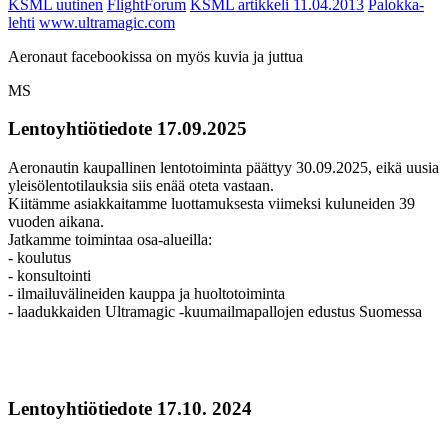
KSML uutinen
FlightForum
KSML artikkeli
11.04.2013
Palokka-
lehti
www.ultramagic.com
Aeronaut facebookissa on myös kuvia ja juttua
MS
Lentoyhtiötiedote 17.09.2025
Aeronautin kaupallinen lentotoiminta päättyy 30.09.2025, eikä uusia
yleisölentotilauksia siis enää oteta vastaan.
Kiitämme asiakkaitamme luottamuksesta viimeksi kuluneiden 39
vuoden aikana.
Jatkamme toimintaa osa-alueilla:
- koulutus
- konsultointi
- ilmailuvälineiden kauppa ja huoltotoiminta
- laadukkaiden Ultramagic -kuumailmapallojen edustus Suomessa
Lentoyhtiötiedote 17.10. 2024