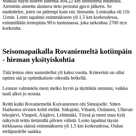
Matkaa näytti tulleen taitettua 494,22 km linnuntietä mitattuna.
Aiemmin annettu alustava tieto perustui gps:n jälkeen. Se
mutkittelee, joten on pidempi kuin em. linnuntie. Lentoaika oli 11h
11min. Lento tapahtui enimmäkseen yli 1,5 km korkeudessa,
enimmillään lentopinta 90:n tuntumassa, joka tarkoittaa 2700 m:n
korkeutta.
Seisomapaikalla Rovaniemeltä kotiinpäin
- hieman yksityiskohtia
Tätä lentoa olen suunnitellut yli kaksi vuotta. Kriteerinä on ollut
optimi sää ja optimikalusto oikealla hetkellä.
Lennon valmistelu meni melko hyvin ja täyttökin onnistui, vaikka
tuuli alkoi jo nousta.
Reitti kulki Rovaniemeltä Kuivaniemen ohi Simojoelle. Sitten
Hailuotoa sivuten kohti etelää. Siikajoki, Vihanti, Oulainen, Ullavan
tekojärvi, Vimpeli, Alajärvi, Lehtimäki, Töysä ja moni muu kylä
näkyivät reitin tietämillä pilvien välistä. Lento tapahtui täysin
kirkkaassa säässä enimmäkseen yli 1,5 km korkeudessa, Oulun
eteläpuolelle saakka.