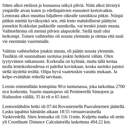
Sitten alkoi etelässä ja lounaassa näkyä pilviä. Niitä alkoi tiivistyä
ympärille aivan kuten jo edellispäivien ennusteet kertoivatkin.
Lentorata alkoi muuttua hiljalleen oikealle rannikkoa pitkin. Niinpä
pitikin miettiä hyväksynkö sen, että lento mahdollisesti päättyisi
jonnekin Kokkolan paikkeille rannikolla, vai teenkö jotain muuta.
Vaihtoehtoina oli mennä pilvien alapuolelle. Siellä tuuli olisi
heikompi. Toinen vaihtoehto oli nousta ylemmäs ja olettaa että tuuli
vie enemmän vasemmalle.
Valitsin vaihtoehdon jotakin muuta, eli päätin nousta ylemmäs.
Tuulikin oli suunnaltaan suotuisa joskin heikkeni vähän. Olen
tyytyväinen ratkaisuuni. Korkealla on kylmää, mutta tällä kertaa
tuolla lentokorkeudessa ei palellut kovinkaan, koska aurinko paistoi
siellä täydeltä terältä. Olipa hyvä vaatetuskin varattu mukaan. Ja
kelpo eväitähän retkellä tarvitaan.
Lensin enimmillään lentopinta 90:n tuntumassa, joka tarkoittaa 2700
m:n korkeutta. Suurin maanopeus oli Perämerellä Simojoen ja
Hailuodon välillä, 35 kt eli n 65 km/t.
Lentoonlähdön hetki oli 07:44 Rovaniemellä Paavalniemen jäätiellä.
Lasku tapahtui hämärän aikaan 18:55 vieraanvaraisella
Vaskivedellä. Siten lentoaika oli 11h 11min. Kuljettu matka oli netin
yli Coordinate Distance Calculatorilla laskettuna 494.22 km.