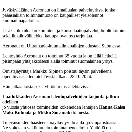
Jyväskyläläinen Aeronaut on ilmailualan palveluyritys, jonka
pääasiallisin toimintamuoto on kaupalliset yleisölennot
kuumailmapalloilla.
Lisäksi ilmailualan koulutus- ja konsultaatiopalvelut, huoltotoiminta
sekä ilmailuvälineiden kauppa ovat osa tarjontaa.
Aeronaut on Ultramagic-kuumailmapallojen edustaja Suomessa.
Lentoyhtiö Aeronaut on toiminut 35 vuotta ja on tällä hetkellä
pisimpään yhtäjaksoisesti alalla toiminut suomalainen yritys.
Omistajayrittäjä Markku Sipinen poistuu täysin palvelleena
operatiivisista lentotehtävistä alkaen 28.10.2024.
Hän jatkaa toistaiseksi yhtiön muissa tehtävissä.
Laadukkaiden Aeronaut -lentopalveluiden tarjonta jatkuu
edelleen
jo vuosia yhtiössä toimineiden kokeneiden lentäjien
Hanna-Kaisa
Mäki-Kulmala ja Mikko Soramäki
toimesta.
Tulevaisuuden haasteena näyttäytyy ilmatila- ja ympäristöasiat.
Ne voitetaan vakiintunein toimintamenetelmin. Yhtiöllä on