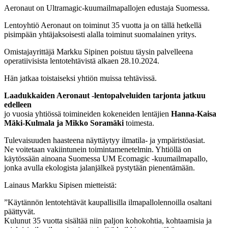
Aeronaut on Ultramagic-kuumailmapallojen edustaja Suomessa.
Lentoyhtiö Aeronaut on toiminut 35 vuotta ja on tällä hetkellä
pisimpään yhtäjaksoisesti alalla toiminut suomalainen yritys.
Omistajayrittäjä Markku Sipinen poistuu täysin palvelleena
operatiivisista lentotehtävistä alkaen 28.10.2024.
Hän jatkaa toistaiseksi yhtiön muissa tehtävissä.
Laadukkaiden Aeronaut -lentopalveluiden tarjonta jatkuu
edelleen
jo vuosia yhtiössä toimineiden kokeneiden lentäjien
Hanna-Kaisa
Mäki-Kulmala ja Mikko Soramäki
toimesta.
Tulevaisuuden haasteena näyttäytyy ilmatila- ja ympäristöasiat.
Ne voitetaan vakiintunein toimintamenetelmin. Yhtiöllä on
käytössään ainoana Suomessa UM Ecomagic -kuumailmapallo,
jonka avulla ekologista jalanjälkeä pystytään pienentämään.
Lainaus Markku Sipisen mietteistä:
”Käytännön lentotehtävät kaupallisilla ilmapallolennoilla osaltani
päättyvät.
Kulunut 35 vuotta sisältää niin paljon kohokohtia, kohtaamisia ja