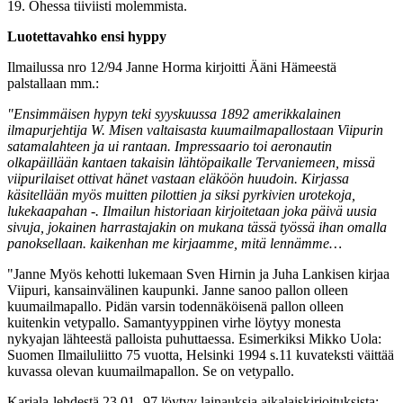
19. Ohessa tiiviisti molemmista.
Luotettavahko ensi hyppy
Ilmailussa nro 12/94 Janne Horma kirjoitti Ääni Hämeestä
palstallaan mm.:
"Ensimmäisen hypyn teki syyskuussa 1892 amerikkalainen
ilmapurjehtija W. Misen valtaisasta kuumailmapallostaan Viipurin
satamalahteen ja ui rantaan. Impressaario toi aeronautin
olkapäillään kantaen takaisin lähtöpaikalle Tervaniemeen, missä
viipurilaiset ottivat hänet vastaan eläköön huudoin. Kirjassa
käsitellään myös muitten pilottien ja siksi pyrkivien urotekoja,
lukekaapahan -. Ilmailun historiaan kirjoitetaan joka päivä uusia
sivuja, jokainen harrastajakin on mukana tässä työssä ihan omalla
panoksellaan. kaikenhan me kirjaamme, mitä lennämme…
"Janne Myös kehotti lukemaan Sven Hirnin ja Juha Lankisen kirjaa
Viipuri, kansainvälinen kaupunki. Janne sanoo pallon olleen
kuumailmapallo. Pidän varsin todennäköisenä pallon olleen
kuitenkin vetypallo. Samantyyppinen virhe löytyy monesta
nykyajan lähteestä palloista puhuttaessa. Esimerkiksi Mikko Uola:
Suomen Ilmailuliitto 75 vuotta, Helsinki 1994 s.11 kuvateksti väittää
kuvassa olevan kuumailmapallon. Se on vetypallo.
Karjala-lehdestä 23.01.-97 löytyy lainauksia aikalaiskirjoituksista: