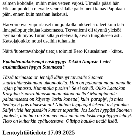
salmen kohdalle, mihin mies veteen vajosi. Uimalla pääsi hän
Hiekan puolella olevalle vene sillalle pallo meni kauas Papulaan
päin, ennen kuin maahan laskeusi.
Harvoin ovat viipurilaiset niin joukolla liikkeellä olleet kuin tätä
ilmapallopurjehtijaa katsomassa. Tervaniemi oli täynnä yleisöä,
täynnä oli myös Turun silta ja etelävalli, aivan tungokseen asti.
Katsojajoukko nousi useihin tuhansiin."
Näitä 'luotettavahkoja' tietoja toimitti Eero Kausalainen - kiitos.
Epätodennäköisempi ensihyppy: Tekikö Auguste Ledet
ensimmäisen hypyn Suomessa?
Tässä tarinassa on lentäjä lähtenyt taivaalle Suomen
suuriruhtinaskunnan ulkopuolelta. Hän on palannut maan pinnalle
rajan pinnassa. Kummalla puolen? Se ei selviä. Oliko Laatokan
Karjalaa Suuriruhtinaskunnan ulkopuolella? Maanpinnalle
palaamisessa on käytetty 'lasku konetta', kuin 'paraply', ja mies
heittäytyi pois aluksestaan! Niinhän hyppääjät tekevät nykyäänkin.
Säilyi vielä hengissäkin kunnes tapettiin. Jos Ledet hyppäsi Suomen
puolelle, niin hän on Suomen ensimmäinen laskuvarjohypyn tehnyt.
Tieto on kuitenkin epäluotettava. Olisipa hauska tietää lisää.
Lentoyhtiötiedote 17.09.2025