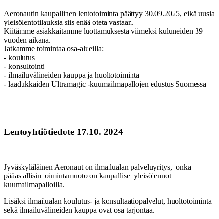
Aeronautin kaupallinen lentotoiminta päättyy 30.09.2025, eikä uusia
yleisölentotilauksia siis enää oteta vastaan.
Kiitämme asiakkaitamme luottamuksesta viimeksi kuluneiden 39
vuoden aikana.
Jatkamme toimintaa osa-alueilla:
- koulutus
- konsultointi
- ilmailuvälineiden kauppa ja huoltotoiminta
- laadukkaiden Ultramagic -kuumailmapallojen edustus Suomessa
Lentoyhtiötiedote 17.10. 2024
Jyväskyläläinen Aeronaut on ilmailualan palveluyritys, jonka
pääasiallisin toimintamuoto on kaupalliset yleisölennot
kuumailmapalloilla.
Lisäksi ilmailualan koulutus- ja konsultaatiopalvelut, huoltotoiminta
sekä ilmailuvälineiden kauppa ovat osa tarjontaa.