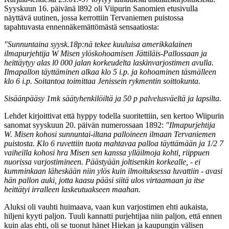
Syyskuun 16. päivänä l892 oli Viipurin Sanomien etusivulla
näyttävä uutinen, jossa kerrottiin Tervaniemen puistossa
tapahtuvasta ennennäkemättömästä sensaatiosta:
"Sunnuntaina syysk.18p:nä tekee kuuluisa amerikkalainen
ilmapurjehtija W Misen ylöskohoamisen Jättiläis-Pallossaan ja
heittäytyy alas l0 000 jalan korkeudelta laskinvarjostimen avulla.
Ilmapallon täyttäminen alkaa klo 5 i.p. ja kohoaminen täsmälleen
klo 6 i.p. Soitantoa toimittaa Jenissein rykmentin soittokunta.
Sisäänpääsy 1mk säätyhenkilöiltä ja 50 p palvelusväeltä ja lapsilta.
Lehdet kirjoittivat että hyppy todella suoritettiin, sen kertoo Wiipurin
sanomat syyskuun 20. päivän numerossaan 1892:
"Ilmapurjehtija
W. Misen kohosi sunnuntai-iltana palloineen ilmaan Tervaniemen
puistosta. Klo 6 ruvettiin tuota mahtavaa palloa täyttämään ja 1/2 7
vaiheilla kohosi hra Misen sen kanssa ylläilmoja kohti, riippuen
nuorissa varjostimineen. Päästyään joltisenkin korkealle, - ei
kumminkaan läheskään niin ylös kuin ilmoituksessa luvattiin - avasi
hän pallon auki, jotta kaasu pääsi siitä ulos virtaamaan ja itse
heittätyi irralleen laskeutuakseen maahan.
Aluksi oli vauhti huimaava, vaan kun varjostimen ehti aukaista,
hiljeni kyyti paljon. Tuuli kannatti purjehtijaa niin paljon, että ennen
kuin alas ehti, oli se tuonut hänet Hiekan ja kaupungin välisen