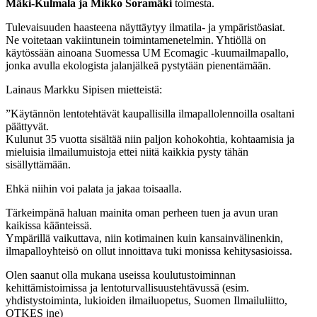
Mäki-Kulmala ja Mikko Soramäki
toimesta.
Tulevaisuuden haasteena näyttäytyy ilmatila- ja ympäristöasiat.
Ne voitetaan vakiintunein toimintamenetelmin. Yhtiöllä on
käytössään ainoana Suomessa UM Ecomagic -kuumailmapallo,
jonka avulla ekologista jalanjälkeä pystytään pienentämään.
Lainaus Markku Sipisen mietteistä:
”Käytännön lentotehtävät kaupallisilla ilmapallolennoilla osaltani
päättyvät.
Kulunut 35 vuotta sisältää niin paljon kohokohtia, kohtaamisia ja
mieluisia ilmailumuistoja ettei niitä kaikkia pysty tähän
sisällyttämään.
Ehkä niihin voi palata ja jakaa toisaalla.
Tärkeimpänä haluan mainita oman perheen tuen ja avun uran
kaikissa käänteissä.
Ympärillä vaikuttava, niin kotimainen kuin kansainvälinenkin,
ilmapalloyhteisö on ollut innoittava tuki monissa kehitysasioissa.
Olen saanut olla mukana useissa koulutustoiminnan
kehittämistoimissa ja lentoturvallisuustehtävussä (esim.
yhdistystoiminta, lukioiden ilmailuopetus, Suomen Ilmailuliitto,
OTKES jne)