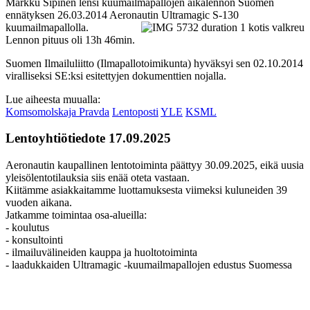
Markku Sipinen lensi kuumailmapallojen aikalennon Suomen
ennätyksen 26.03.2014 Aeronautin Ultramagic S-130
kuumailmapallolla.
Lennon pituus oli 13h 46min.
Suomen Ilmailuliitto (Ilmapallotoimikunta) hyväksyi sen 02.10.2014
viralliseksi SE:ksi esitettyjen dokumenttien nojalla.
Lue aiheesta muualla:
Komsomolskaja Pravda
Lentoposti
YLE
KSML
Lentoyhtiötiedote 17.09.2025
Aeronautin kaupallinen lentotoiminta päättyy 30.09.2025, eikä uusia
yleisölentotilauksia siis enää oteta vastaan.
Kiitämme asiakkaitamme luottamuksesta viimeksi kuluneiden 39
vuoden aikana.
Jatkamme toimintaa osa-alueilla:
- koulutus
- konsultointi
- ilmailuvälineiden kauppa ja huoltotoiminta
- laadukkaiden Ultramagic -kuumailmapallojen edustus Suomessa