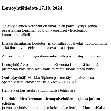
Lentoyhtiötiedote 17.10. 2024
Jyväskyläläinen Aeronaut on ilmailualan palveluyritys, jonka
pääasiallisin toimintamuoto on kaupalliset yleisölennot
kuumailmapalloilla.
Lisäksi ilmailualan koulutus- ja konsultaatiopalvelut, huoltotoiminta
sekä ilmailuvälineiden kauppa ovat osa tarjontaa.
Aeronaut on Ultramagic-kuumailmapallojen edustaja Suomessa.
Lentoyhtiö Aeronaut on toiminut 35 vuotta ja on tällä hetkellä
pisimpään yhtäjaksoisesti alalla toiminut suomalainen yritys.
Omistajayrittäjä Markku Sipinen poistuu täysin palvelleena
operatiivisista lentotehtävistä alkaen 28.10.2024.
Hän jatkaa toistaiseksi yhtiön muissa tehtävissä.
Laadukkaiden Aeronaut -lentopalveluiden tarjonta jatkuu
edelleen
jo vuosia yhtiössä toimineiden kokeneiden lentäjien
Hanna-Kaisa