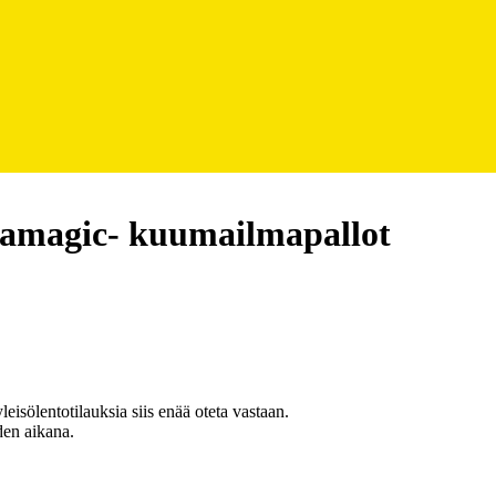
amagic- kuumailmapallot
eisölentotilauksia siis enää oteta vastaan.
en aikana.