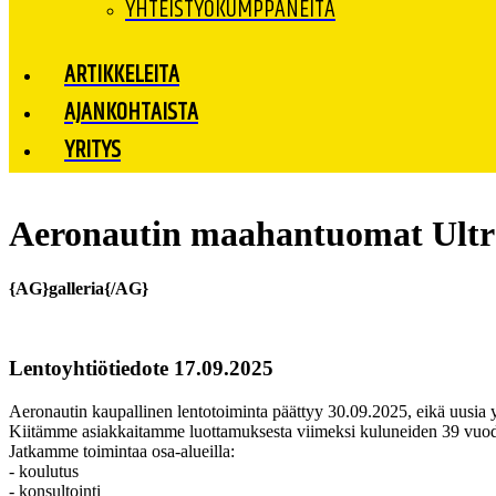
YHTEISTYÖKUMPPANEITA
ARTIKKELEITA
AJANKOHTAISTA
YRITYS
Aeronautin maahantuomat Ultr
{AG}galleria{/AG}
Lentoyhtiötiedote 17.09.2025
Aeronautin kaupallinen lentotoiminta päättyy 30.09.2025, eikä uusia yl
Kiitämme asiakkaitamme luottamuksesta viimeksi kuluneiden 39 vuod
Jatkamme toimintaa osa-alueilla:
- koulutus
- konsultointi