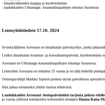
- ilmailuvälineiden kauppa ja huoltotoiminta
- laadukkaiden Ultramagic -kuumailmapallojen edustus Suomessa
Lentoyhtiötiedote 17.10. 2024
Jyväskyläläinen Aeronaut on ilmailualan palveluyritys, jonka pääasial
Lisäksi ilmailualan koulutus- ja konsultaatiopalvelut, huoltotoiminta 
Aeronaut on Ultramagic-kuumailmapallojen edustaja Suomessa.
Lentoyhtiö Aeronaut on toiminut 35 vuotta ja on tällä hetkellä pisimpä
Omistajayrittäjä Markku Sipinen poistuu täysin palvelleena operatiivis
Hän jatkaa toistaiseksi yhtiön muissa tehtävissä.
Laadukkaiden Aeronaut -lentopalveluiden tarjonta jatkuu edelle
jo vuosia yhtiössä toimineiden kokeneiden lentäjien
Hanna-Kaisa Mä