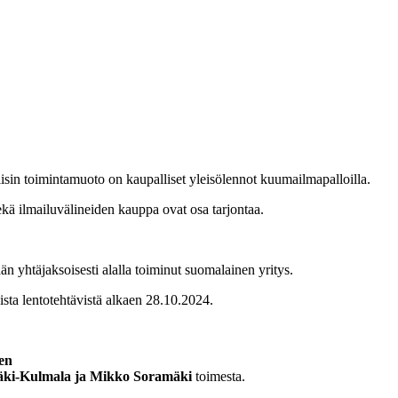
lisin toimintamuoto on kaupalliset yleisölennot kuumailmapalloilla.
sekä ilmailuvälineiden kauppa ovat osa tarjontaa.
än yhtäjaksoisesti alalla toiminut suomalainen yritys.
ista lentotehtävistä alkaen 28.10.2024.
en
ki-Kulmala ja Mikko Soramäki
toimesta.