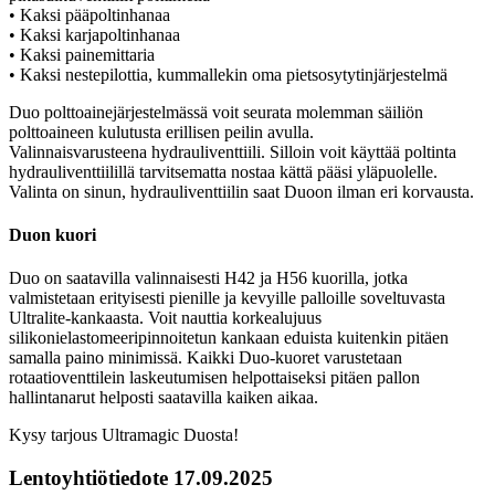
• Kaksi pääpoltinhanaa
• Kaksi karjapoltinhanaa
• Kaksi painemittaria
• Kaksi nestepilottia, kummallekin oma pietsosytytinjärjestelmä
Duo polttoainejärjestelmässä voit seurata molemman säiliön
polttoaineen kulutusta erillisen peilin avulla.
Valinnaisvarusteena hydrauliventtiili. Silloin voit käyttää poltinta
hydrauliventtiilillä tarvitsematta nostaa kättä pääsi yläpuolelle.
Valinta on sinun, hydrauliventtiilin saat Duoon ilman eri korvausta.
Duon kuori
Duo on saatavilla valinnaisesti H42 ja H56 kuorilla, jotka
valmistetaan erityisesti pienille ja kevyille palloille soveltuvasta
Ultralite-kankaasta. Voit nauttia korkealujuus
silikonielastomeeripinnoitetun kankaan eduista kuitenkin pitäen
samalla paino minimissä. Kaikki Duo-kuoret varustetaan
rotaatioventtilein laskeutumisen helpottaiseksi pitäen pallon
hallintanarut helposti saatavilla kaiken aikaa.
Kysy tarjous Ultramagic Duosta!
Lentoyhtiötiedote 17.09.2025