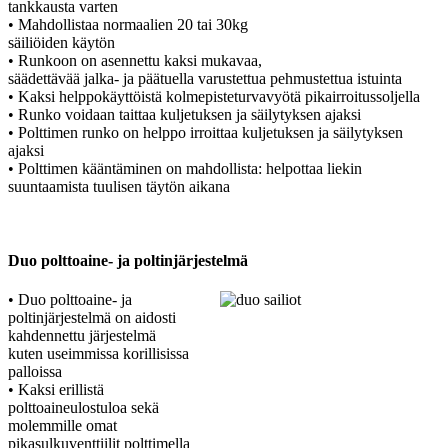
tankkausta varten
• Mahdollistaa normaalien 20 tai 30kg
säiliöiden käytön
• Runkoon on asennettu kaksi mukavaa,
säädettävää jalka- ja päätuella varustettua pehmustettua istuinta
• Kaksi helppokäyttöistä kolmepisteturvavyötä pikairroitussoljella
• Runko voidaan taittaa kuljetuksen ja säilytyksen ajaksi
• Polttimen runko on helppo irroittaa kuljetuksen ja säilytyksen
ajaksi
• Polttimen kääntäminen on mahdollista: helpottaa liekin
suuntaamista tuulisen täytön aikana
Duo polttoaine- ja poltinjärjestelmä
• Duo polttoaine- ja
poltinjärjestelmä on aidosti
kahdennettu järjestelmä
kuten useimmissa korillisissa
palloissa
• Kaksi erillistä
polttoaineulostuloa sekä
molemmille omat
pikasulkuventtiilit polttimella