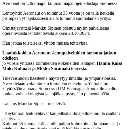
Aeronaut on Ultramagic-kuumailmapallojen edustaja Suomessa.
Lentoyhtiö Aeronaut on toiminut 35 vuotta ja on tällä hetkellä
pisimpään yhtäjaksoisesti alalla toiminut suomalainen yritys.
Omistajayrittäjä Markku Sipinen poistuu täysin palvelleena
operatiivisista lentotehtävistä alkaen 28.10.2024.
Hän jatkaa toistaiseksi yhtiön muissa tehtävissä.
Laadukkaiden Aeronaut -lentopalveluiden tarjonta jatkuu
edelleen
jo vuosia yhtiössä toimineiden kokeneiden lentäjien
Hanna-Kaisa
Mäki-Kulmala ja Mikko Soramäki
toimesta.
Tulevaisuuden haasteena näyttäytyy ilmatila- ja ympäristöasiat.
Ne voitetaan vakiintunein toimintamenetelmin. Yhtiöllä on
käytössään ainoana Suomessa UM Ecomagic -kuumailmapallo,
jonka avulla ekologista jalanjälkeä pystytään pienentämään.
Lainaus Markku Sipisen mietteistä:
”Käytännön lentotehtävät kaupallisilla ilmapallolennoilla osaltani
päättyvät.
Kulunut 35 vuotta sisältää niin paljon kohokohtia, kohtaamisia ja
mieluisia ilmailumuistoja ettei niitä kaikkia pysty tähän