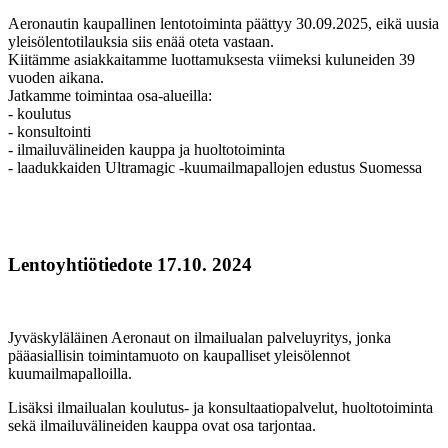
Aeronautin kaupallinen lentotoiminta päättyy 30.09.2025, eikä uusia
yleisölentotilauksia siis enää oteta vastaan.
Kiitämme asiakkaitamme luottamuksesta viimeksi kuluneiden 39
vuoden aikana.
Jatkamme toimintaa osa-alueilla:
- koulutus
- konsultointi
- ilmailuvälineiden kauppa ja huoltotoiminta
- laadukkaiden Ultramagic -kuumailmapallojen edustus Suomessa
Lentoyhtiötiedote 17.10. 2024
Jyväskyläläinen Aeronaut on ilmailualan palveluyritys, jonka
pääasiallisin toimintamuoto on kaupalliset yleisölennot
kuumailmapalloilla.
Lisäksi ilmailualan koulutus- ja konsultaatiopalvelut, huoltotoiminta
sekä ilmailuvälineiden kauppa ovat osa tarjontaa.