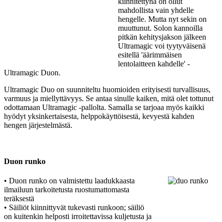
kiinnitettynä on ollut
mahdollista vain yhdelle
hengelle. Mutta nyt sekin on
muuttunut. Solon kannoilla
pitkän kehitysjakson jälkeen
Ultramagic voi tyytyväisenä
esitellä 'äärimmäisen
lentolaitteen kahdelle' -
Ultramagic Duon.
Ultramagic Duo on suunniteltu huomioiden erityisesti turvallisuus,
varmuus ja miellyttävyys. Se antaa sinulle kaiken, mitä olet tottunut
odottamaan Ultramagic -pallolta. Samalla se tarjoaa myös kaikki
hyödyt yksinkertaisesta, helppokäyttöisestä, kevyestä kahden
hengen järjestelmästä.
Duon runko
• Duon runko on valmistettu laadukkaasta
ilmailuun tarkoitetusta ruostumattomasta
teräksestä
• Säiliöt kiinnittyvät tukevasti runkoon; säiliö
on kuitenkin helposti irroitettavissa kuljetusta ja