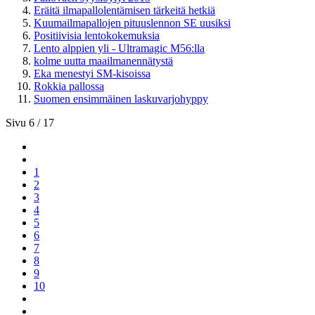
Eräitä ilmapallolentämisen tärkeitä hetkiä
Kuumailmapallojen pituuslennon SE uusiksi
Positiivisia lentokokemuksia
Lento alppien yli - Ultramagic M56:lla
kolme uutta maailmanennätystä
Eka menestyi SM-kisoissa
Rokkia pallossa
Suomen ensimmäinen laskuvarjohyppy
Sivu 6 / 17
1
2
3
4
5
6
7
8
9
10