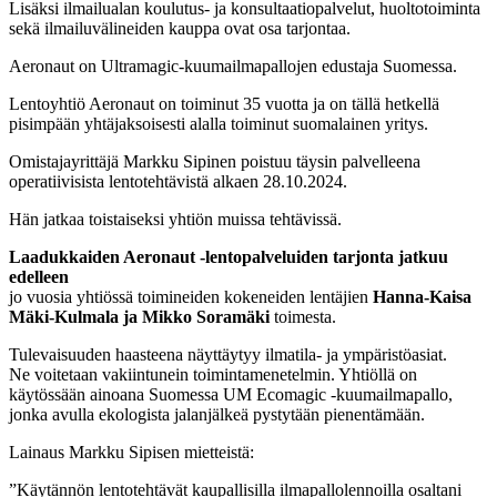
Lisäksi ilmailualan koulutus- ja konsultaatiopalvelut, huoltotoiminta
sekä ilmailuvälineiden kauppa ovat osa tarjontaa.
Aeronaut on Ultramagic-kuumailmapallojen edustaja Suomessa.
Lentoyhtiö Aeronaut on toiminut 35 vuotta ja on tällä hetkellä
pisimpään yhtäjaksoisesti alalla toiminut suomalainen yritys.
Omistajayrittäjä Markku Sipinen poistuu täysin palvelleena
operatiivisista lentotehtävistä alkaen 28.10.2024.
Hän jatkaa toistaiseksi yhtiön muissa tehtävissä.
Laadukkaiden Aeronaut -lentopalveluiden tarjonta jatkuu
edelleen
jo vuosia yhtiössä toimineiden kokeneiden lentäjien
Hanna-Kaisa
Mäki-Kulmala ja Mikko Soramäki
toimesta.
Tulevaisuuden haasteena näyttäytyy ilmatila- ja ympäristöasiat.
Ne voitetaan vakiintunein toimintamenetelmin. Yhtiöllä on
käytössään ainoana Suomessa UM Ecomagic -kuumailmapallo,
jonka avulla ekologista jalanjälkeä pystytään pienentämään.
Lainaus Markku Sipisen mietteistä:
”Käytännön lentotehtävät kaupallisilla ilmapallolennoilla osaltani