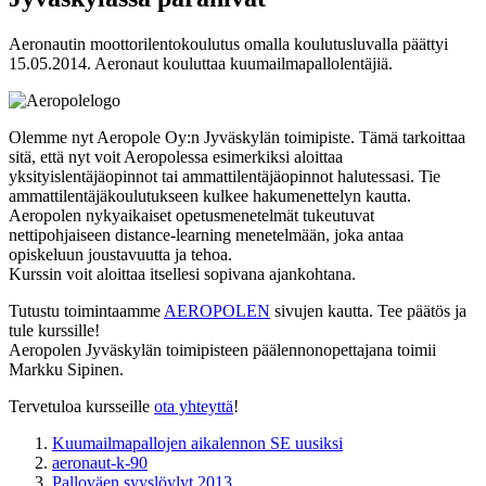
Aeronautin moottorilentokoulutus omalla koulutusluvalla päättyi
15.05.2014. Aeronaut kouluttaa kuumailmapallolentäjiä.
Olemme nyt Aeropole Oy:n Jyväskylän toimipiste. Tämä tarkoittaa
sitä, että nyt voit Aeropolessa esimerkiksi aloittaa
yksityislentäjäopinnot tai ammattilentäjäopinnot halutessasi. Tie
ammattilentäjäkoulutukseen kulkee hakumenettelyn kautta.
Aeropolen nykyaikaiset opetusmenetelmät tukeutuvat
nettipohjaiseen distance-learning menetelmään, joka antaa
opiskeluun joustavuutta ja tehoa.
Kurssin voit aloittaa itsellesi sopivana ajankohtana.
Tutustu toimintaamme
AEROPOLEN
sivujen kautta. Tee päätös ja
tule kurssille!
Aeropolen Jyväskylän toimipisteen päälennonopettajana toimii
Markku Sipinen.
Tervetuloa kursseille
ota yhteyttä
!
Kuumailmapallojen aikalennon SE uusiksi
aeronaut-k-90
Palloväen syyslöylyt 2013