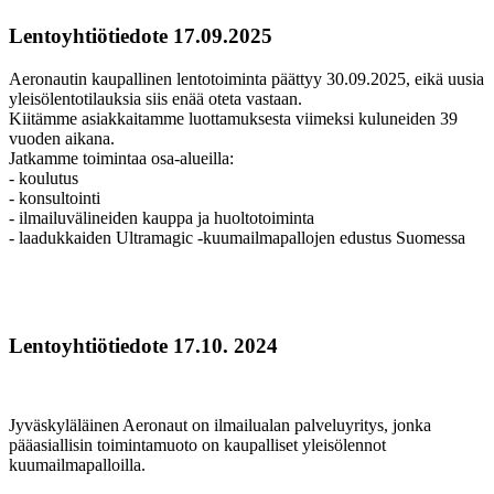
Lentoyhtiötiedote 17.09.2025
Aeronautin kaupallinen lentotoiminta päättyy 30.09.2025, eikä uusia
yleisölentotilauksia siis enää oteta vastaan.
Kiitämme asiakkaitamme luottamuksesta viimeksi kuluneiden 39
vuoden aikana.
Jatkamme toimintaa osa-alueilla:
- koulutus
- konsultointi
- ilmailuvälineiden kauppa ja huoltotoiminta
- laadukkaiden Ultramagic -kuumailmapallojen edustus Suomessa
Lentoyhtiötiedote 17.10. 2024
Jyväskyläläinen Aeronaut on ilmailualan palveluyritys, jonka
pääasiallisin toimintamuoto on kaupalliset yleisölennot
kuumailmapalloilla.